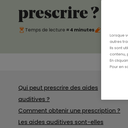
prescrire ?
Temps de lecture
≈ 4 minutes
Publié le
10
Lorsque v
autres tr
Ils sont u
contenu, 
En cliqua
Pour en sa
Qui peut prescrire des aides
auditives ?
Comment obtenir une prescription ?
Les aides auditives sont-elles