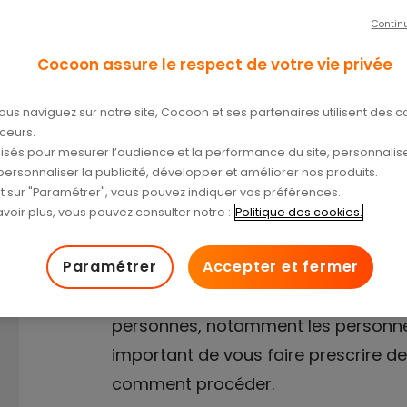
Contin
Cocoon assure le respect de votre vie privée
/04/2024
ous naviguez sur notre site, Cocoon et ses partenaires utilisent des c
aceurs.
tilisés pour mesurer l’audience et la performance du site, personnalise
personnaliser la publicité, développer et améliorer nos produits.
nt sur "Paramétrer", vous pouvez indiquer vos préférences.
voir plus, vous pouvez consulter notre :
Politique des cookies.
Paramétrer
Accepter et fermer
La perte auditive est un problème d
personnes, notamment les personnes 
important de vous faire prescrire de
comment procéder.