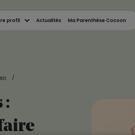
re profil
Actualités
Ma Parenthèse Cocoon
ien
/
 :
faire