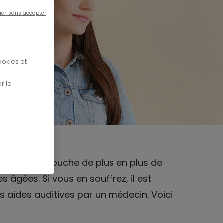
uer sans accepter
ookies et
r le
e santé qui touche de plus en plus de
âgées. Si vous en souffrez, il est
s aides auditives par un médecin. Voici