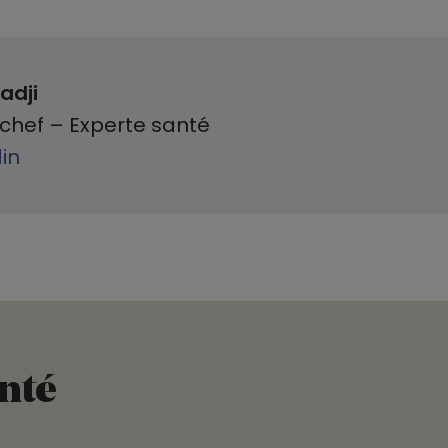
adji
chef – Experte santé
din
anté