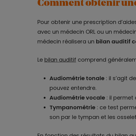
Comment obtenir une
Pour obtenir une prescription d’aides
avec un médecin ORL ou un médecin g
médecin réalisera un
bilan auditif 
Le
bilan auditif
comprend généralemen
Audiométrie tonale
: il s’agit 
pouvez entendre.
Audiométrie vocale
: il perme
Tympanométrie
: ce test perm
son par le tympan et les osselet
En fonction des résultats du bilan a