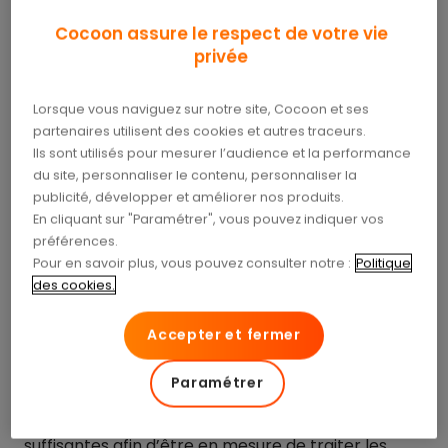
l’Algérie qui a été sélectionnée par l’intermédiaire
de son Agence nationale du sang et le thème
Cocoon assure le respect de votre vie
retenu pour cette nouvelle campagne est
« Sang,
privée
plasma : partageons la vie, donnons souvent ! »
.
Lorsque vous naviguez sur notre site, Cocoon et ses
Donner son sang, c’est vital !
partenaires utilisent des cookies et autres traceurs.
Ils sont utilisés pour mesurer l’audience et la performance
du site, personnaliser le contenu, personnaliser la
« Sang, plasma : partageons la vie, donnons
publicité, développer et améliorer nos produits.
souvent ! »
En cliquant sur "Paramétrer", vous pouvez indiquer vos
Ce nouveau thème «
Sang, plasma : partageons la vie,
préférences.
donnons souvent !
» a pour principal objectif de
Pour en savoir plus, vous pouvez consulter notre :
Politique
souligner les besoins de transfusions sanguines
des cookies.
dont certains patients ont besoin, parfois même à
vie. Il met ainsi en avant
l’importance de chaque
Accepter et fermer
donneur de sang ou de plasma
et revient sur la
nécessité de réaliser des dons réguliers. Il est en
Paramétrer
effet important de veiller à disposer d’un
approvisionnement disponible en quantités
suffisantes afin d’être en mesure de traiter les