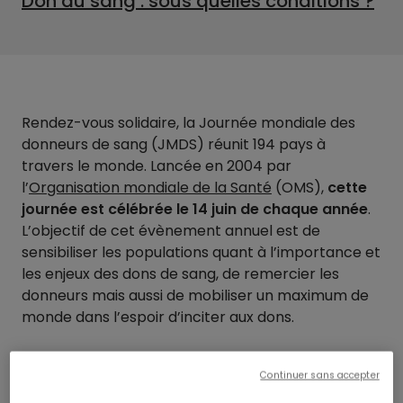
Don du sang : sous quelles conditions ?
Rendez-vous solidaire, la Journée mondiale des
donneurs de sang (JMDS) réunit 194 pays à
travers le monde. Lancée en 2004 par
l’
Organisation mondiale de la Santé
(OMS),
cette
journée est célébrée le 14 juin de chaque année
.
L’objectif de cet évènement annuel est de
sensibiliser les populations quant à l’importance et
les enjeux des dons de sang, de remercier les
donneurs mais aussi de mobiliser un maximum de
monde dans l’espoir d’inciter aux dons.
Tous les ans, un pays est choisi pour accueillir cet
Continuer sans accepter
évènement mondial. Pour cette année 2023, c’est