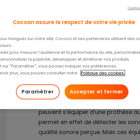
Contin
 ?
Cocoon assure le respect de votre vie privée
/04/2024
ous naviguez sur notre site, Cocoon et ses partenaires utilisent des c
aceurs.
tilisés pour mesurer l’audience et la performance du site, personnalise
personnaliser la publicité, développer et améliorer nos produits.
nt sur "Paramétrer", vous pouvez indiquer vos préférences.
voir plus, vous pouvez consulter notre :
Politique des cookies.
Paramétrer
Accepter et fermer
Avec le développement des nouvelle
peuvent s’équiper d’une prothèse au
permet en effet de détecter les sons 
qualité sonore perçue. Mais ces équi