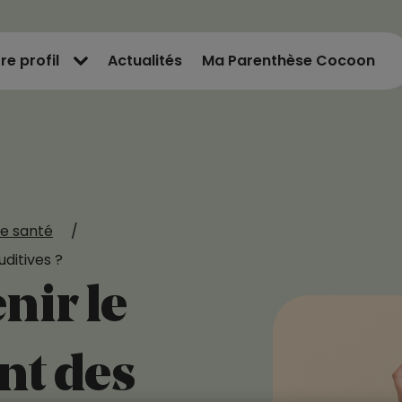
re profil
Actualités
Ma Parenthèse Cocoon
e santé
/
ditives ?
ir le
t des