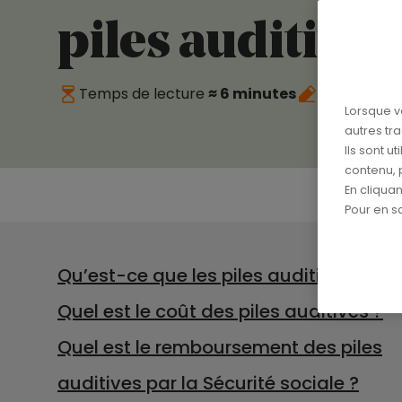
piles auditives
Temps de lecture
≈ 6 minutes
Publié le
03
Lorsque v
autres tr
Ils sont u
contenu, 
En cliqua
Pour en sa
Qu’est-ce que les piles auditives ?
Quel est le coût des piles auditives ?
Quel est le remboursement des piles
auditives par la Sécurité sociale ?