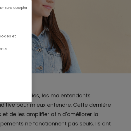
uer sans accepter
ookies et
r le
s technologies, les malentendants
ditive pour mieux entendre. Cette dernière
et de les amplifier afin d’améliorer la
pements ne fonctionnent pas seuls. Ils ont