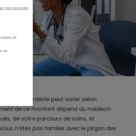
uer sans accepter
ookies et
r le
édecin généraliste peut varier selon
rsement de ce montant dépend du médecin
qués, de votre parcours de soins, et
 Vous n’êtes pas familier avec le jargon des