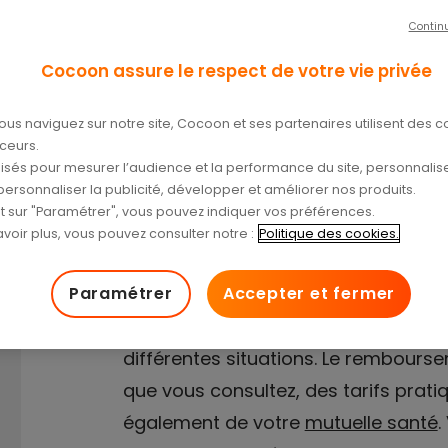
Contin
t.
Cocoon assure le respect de votre vie privée
/04/2024
ous naviguez sur notre site, Cocoon et ses partenaires utilisent des c
aceurs.
tilisés pour mesurer l’audience et la performance du site, personnalise
personnaliser la publicité, développer et améliorer nos produits.
nt sur "Paramétrer", vous pouvez indiquer vos préférences.
voir plus, vous pouvez consulter notre :
Politique des cookies.
Paramétrer
Accepter et fermer
Le prix d’une consultation chez un m
différentes situations. Le rembou
que vous consultez, des tarifs prati
également de votre
mutuelle santé
.