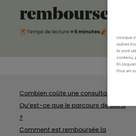
remboursemen
Temps de lecture
≈ 5 minutes
Publié le
08
Lorsque v
autres tr
Ils sont u
contenu, 
En cliqua
Pour en sa
Combien coûte une consultation ?
Qu’est-ce que le parcours de soins
?
Comment est remboursée la