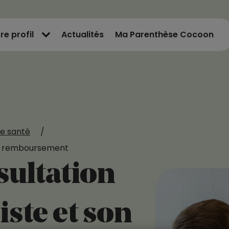
re profil
Actualités
Ma Parenthèse Cocoon
e santé
/
son remboursement
sultation
iste et son