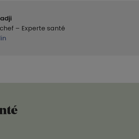
adji
chef – Experte santé
din
anté