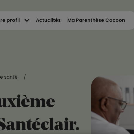
re profil
Actualités
Ma Parenthèse Cocoon
e santé
/
euxième
Santéclair.