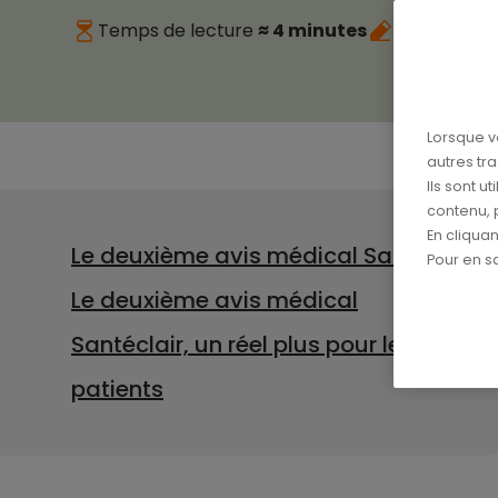
Temps de lecture
≈ 4 minutes
Publié le
08
Lorsque v
autres tr
Ils sont u
contenu, 
En cliqua
Le deuxième avis médical Santéclair
Pour en sa
Le deuxième avis médical
Santéclair, un réel plus pour les
patients