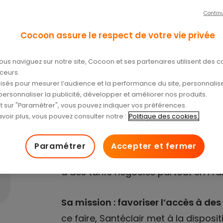
/04/2024
Contin
Cocoon assure le respect de votre vie privée
ous naviguez sur notre site, Cocoon et ses partenaires utilisent des c
aceurs.
tilisés pour mesurer l’audience et la performance du site, personnalise
personnaliser la publicité, développer et améliorer nos produits.
nt sur "Paramétrer", vous pouvez indiquer vos préférences.
voir plus, vous pouvez consulter notre :
Politique des cookies.
Créé pour aider chaque personne d
pour faciliter l’accès aux soins, San
Paramétrer
Accepter et fermer
santé qui garantit à ses bénéficiaire
à des tarifs négociés partout en Fra
Sa mission : favoriser l’accès à des
ce faire, Santéclair met à la disposi