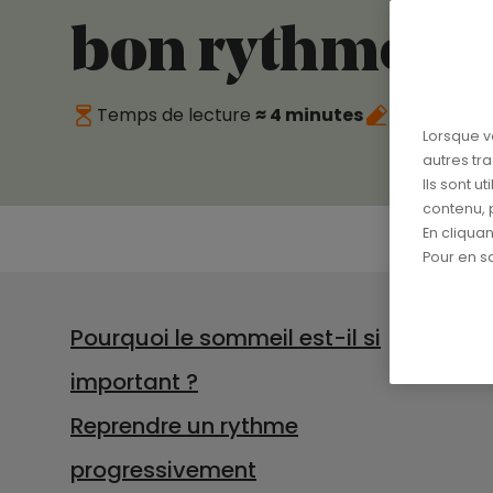
bon rythme à l
Temps de lecture
≈ 4 minutes
Publié le
11
Lorsque v
autres tr
Ils sont u
contenu, 
En cliqua
Pour en sa
Pourquoi le sommeil est-il si
important ?
Reprendre un rythme
progressivement