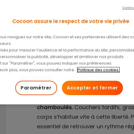
Contin
a rentrée.
Cocoon assure le respect de votre vie privée
/09/2025
ous naviguez sur notre site, Cocoon et ses partenaires utilisent des c
aceurs.
tilisés pour mesurer l’audience et la performance du site, personnalise
personnaliser la publicité, développer et améliorer nos produits.
nt sur "Paramétrer", vous pouvez indiquer vos préférences.
voir plus, vous pouvez consulter notre :
Politique des cookies.
Paramétrer
Accepter et fermer
Après les vacances d’été, les ryt
chamboulés.
Couchers tardifs, gras
corps s’habitue vite à cette liberté. P
essentiel de retrouver un rythme rég