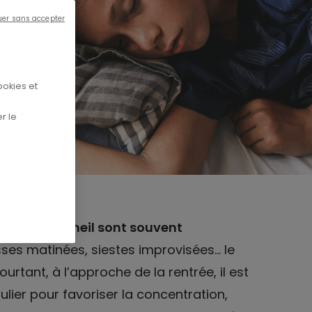
uer sans accepter
ookies et
r le
hmes de sommeil sont souvent
ses matinées, siestes improvisées… le
ourtant, à l’approche de la rentrée, il est
ulier pour favoriser la concentration,