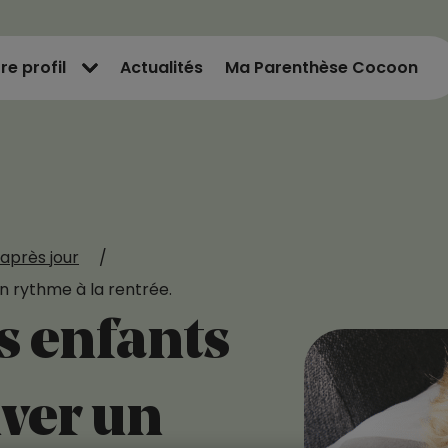
re profil
Actualités
Ma Parenthèse Cocoon
après jour
/
n rythme à la rentrée.
s enfants
uver un