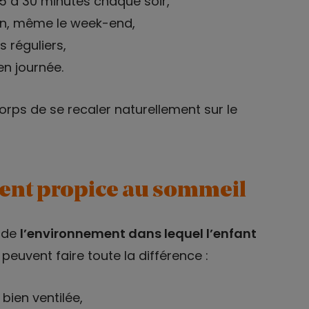
5 à 30 minutes chaque soir,
atin, même le week-end,
 réguliers,
en journée.
orps de se recaler naturellement sur le
ent propice au sommeil
 de
l’environnement dans lequel l’enfant
euvent faire toute la différence :
ien ventilée,