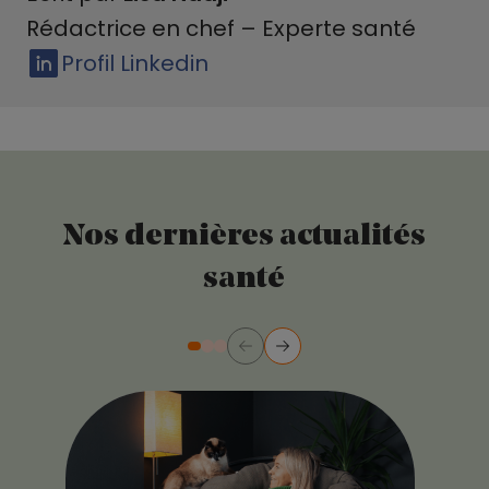
Rédactrice en chef – Experte santé
Profil Linkedin
Nos dernières actualités
santé
Précédent
Suivant
Diapositive numéro 2
Diapositive numéro 3
Diapositive numéro 1