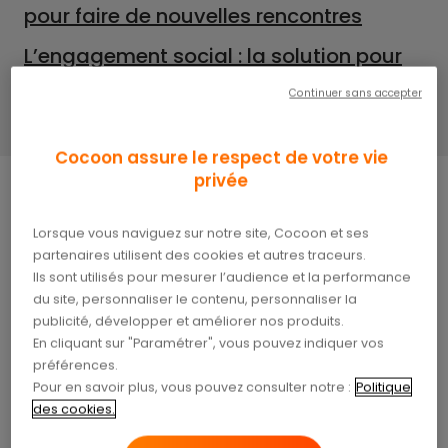
pour faire de nouvelles rencontres
L’engagement social : la solution pour
se sentir utile
Continuer sans accepter
Cocoon assure le respect de votre vie
privée
Le contact humain est, souvent, ce qui manque le
Lorsque vous naviguez sur notre site, Cocoon et ses
plus aux séniors lorsque se rapproche le moment
partenaires utilisent des cookies et autres traceurs.
du départ à la retraite. Habitués à échanger avec
Ils sont utilisés pour mesurer l’audience et la performance
du site, personnaliser le contenu, personnaliser la
leurs collègues, leurs amis, etc., les séniors peinent
publicité, développer et améliorer nos produits.
parfois à trouver de nouvelles sources de relations
En cliquant sur "Paramétrer", vous pouvez indiquer vos
sociales en dehors de leur activité professionnelle.
préférences.
Et lorsque cela arrive, la
dépression
n’est jamais
Pour en savoir plus, vous pouvez consulter notre :
Politique
très loin. Heureusement, il existe une solution
des cookies.
simple pour nouer de nouvelles relations humaines
:
l’engagement social
!