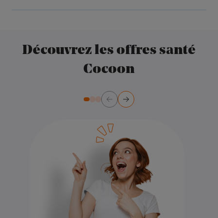
Découvrez les offres santé
Cocoon
Précédent
Suivant
Diapositive numéro 2
Diapositive numéro 3
Diapositive numéro 1