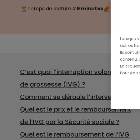
Temps de lecture
≈ 9 minutes
Publié le
19
Lorsque v
autres tr
Ils sont u
contenu, 
En cliqua
C’est quoi l’interruption volontaire
Pour en sa
de grossesse (IVG) ?
Comment se déroule l’intervention ?
Quel est le prix et le remboursement
de l’IVG par la Sécurité sociale ?
Quel est le remboursement de l’IVG