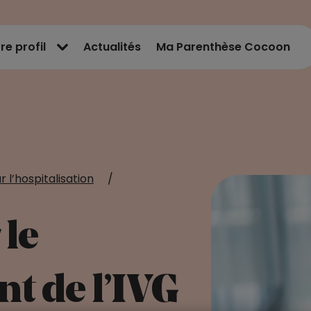
re profil
Actualités
Ma Parenthèse Cocoon
r l’hospitalisation
/
 le
 de l’IVG