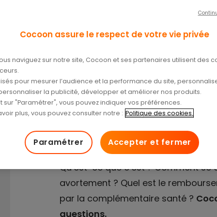
/04/2024
Contin
Cocoon assure le respect de votre vie privée
ous naviguez sur notre site, Cocoon et ses partenaires utilisent des c
aceurs.
tilisés pour mesurer l’audience et la performance du site, personnalise
personnaliser la publicité, développer et améliorer nos produits.
nt sur "Paramétrer", vous pouvez indiquer vos préférences.
voir plus, vous pouvez consulter notre :
Politique des cookies.
Depuis la loi Veil du 17 janvier 1975, l
Cela permet alors aux femmes ence
Paramétrer
Accepter et fermer
de demander aux professionnels de s
Qu’est-ce que c’est ? Comment se dér
avortement ? Quel est le rembourseme
par la complémentaire santé ?
Coco
questions.