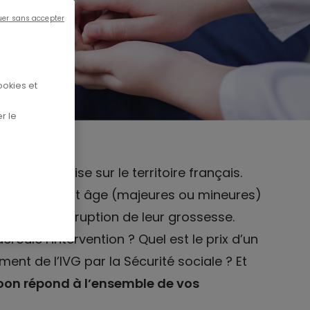
uer sans accepter
ookies et
r le
’IVG est permise sur le territoire français.
intes de tout âge (majeures ou mineures)
anté l’interruption de leur grossesse.
oule l’intervention ? Quel est le prix d’un
nt de l’IVG par la Sécurité sociale ? Et
on répond à l’ensemble de vos