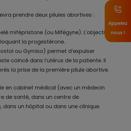
vra prendre deux pilules abortives :
Appelez
é mifépristone (ou Mifégyne). L’objectif
nous !
bloquant la progestérone.
stol ou Gymiso) permet d’expulser
este coincé dans l’utérus de la patiente. Il
rès la prise de la première pilule abortive.
oule en cabinet médical (avec un médecin
e de santé, dans un centre de
e, dans un hôpital ou dans une clinique.