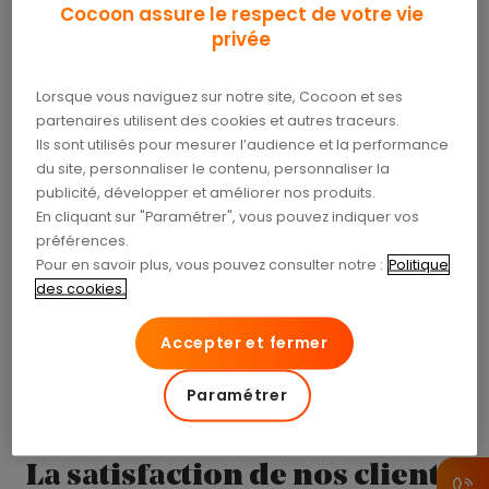
contactés
Cocoon assure le respect de votre vie
privée
Nous avons bien enregistré votre
Lorsque vous naviguez sur notre site, Cocoon et ses
demande de rappel. Un
partenaires utilisent des cookies et autres traceurs.
conseiller vous contactera très
Ils sont utilisés pour mesurer l’audience et la performance
du site, personnaliser le contenu, personnaliser la
prochainement.
publicité, développer et améliorer nos produits.
En cliquant sur "Paramétrer", vous pouvez indiquer vos
préférences.
Pour en savoir plus, vous pouvez consulter notre :
Politique
des cookies.
Revenir à l’accueil
Accepter et fermer
Paramétrer
La satisfaction de nos clients,